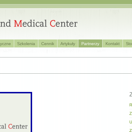
dyczne
Szkolenia
Cennik
Artykuły
Partnerzy
Kontakt
St
R
Z
U
Z