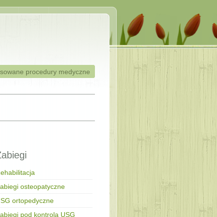
osowane procedury medyczne
Zabiegi
ehabilitacja
abiegi osteopatyczne
SG ortopedyczne
abiegi pod kontrolą USG